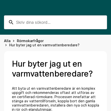
search
Alla
Rörmokarfrågor
keyboard_arrow_right
Hur byter jag ut en varmvattenberedare?
keyboard_arrow_right
Hur byter jag ut en
varmvattenberedare?
Att byta ut en varmvattenberedare är en komplex
uppgift och rekommenderas oftast att utföras av
en certifierad rörmokare. Processen innefattar att
stänga av vattentillförseln, koppla bort den gamla
varmvattenberedaren, installera den nya och koppla
in rör och elanslutningar.