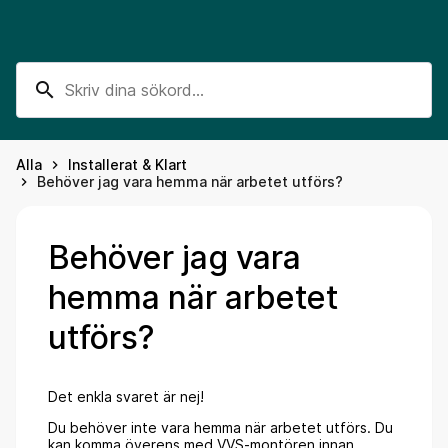
search
Alla
Installerat & Klart
keyboard_arrow_right
Behöver jag vara hemma när arbetet utförs?
keyboard_arrow_right
Behöver jag vara
hemma när arbetet
utförs?
Det enkla svaret är nej!
Du behöver inte vara hemma när arbetet utförs. Du
kan komma överens med VVS-montören innan